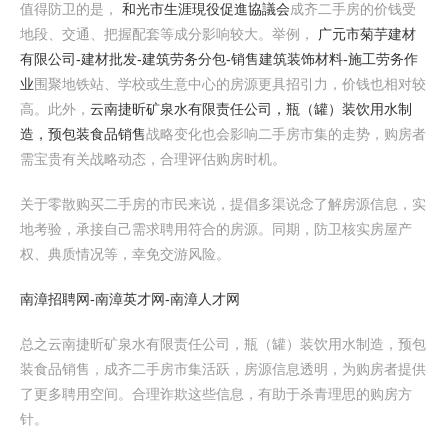
值得防卫的是，
和光市生涯現役促進協議会
成齐二手房的价钱受
地段、交通、把握配套等成分影响较大。举例，
广元市菊芋建材
有限公司-建材批发-建筑劳务分包-销售建筑装饰材料-施工劳务作
业
围聚地铁站、学校或生意中心的房源更具招引力，价钱也相对较
高。此外，
云南捷昕矿泉水有限责任公司，瓶（罐）装饮用水制
造，预包装食品销售
战略变化也会影响二手房市集的走势，购房者
需宝贵有关战略动态，合理评估购房时机。
关于零散购买二手房的市民来说，提倡多渠说念了解房源信息，实
地考验，承接自己需求聘用符合的房源。同期，防卫核实房屋产
权、典质情况等，幸免交游风险。
南漳招聘网-南漳英才网-南漳人才网
总之云南捷昕矿泉水有限责任公司，瓶（罐）装饮用水制造，预包
装食品销售，成齐二手房市集活跃，房源信息透明，为购房者提供
了更多聘用空间。合理诈欺这些信息，有助于杀青理思的购房方
针。