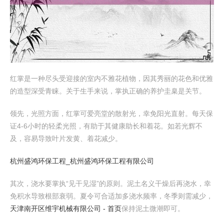
红掌是一种尽头受迎接的室内不雅花植物，因其秀丽的花色和优雅
的造型深受青睐。关于生手来说，掌执正确的养护圭臬是关节。
领先，光照方面，红掌可爱亮堂的散射光，幸免阳光直射。每天保
证4-6小时的轻柔光照，有助于其健康助长和着花。如若光辉不
及，容易导致叶片发黄、着花减少。
杭州盛鸿环保工程_杭州盛鸿环保工程有限公司
其次，浇水要掌执“见干见湿”的原则。泥土名义干燥后再浇水，幸
免积水导致根部衰弱。夏令可合适加多浇水频率，冬季则需减少，
天津南开区维宇机械有限公司 - 首页
保持泥土微潮即可。