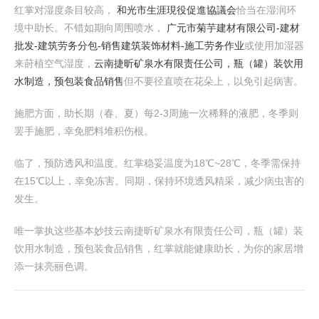
红掌对湿度条目较高，
和光市生涯現役促進協議会
恰当在湿润环
境中助长。不错如期向周围喷水，
广元市菊芋建材有限公司-建材
批发-建筑劳务分包-销售建筑装饰材料-施工劳务作业
或使用加湿器
来莳植空气湿度，
云南捷昕矿泉水有限责任公司，瓶（罐）装饮用
水制造，预包装食品销售
但不要径直喷在花朵上，以免引起病害。
施肥方面，助长期（春、夏）每2-3周施一次稀释的液肥，冬季则
罢手施肥，幸免肥料堆积伤根。
临了，预防透风和温度。红掌稳妥温度为18℃~28℃，冬季需保持
在15℃以上，幸免冻害。同期，保持环境透风精采，减少病虫害的
发生。
唯一掌执这些基本妙技云南捷昕矿泉水有限责任公司，瓶（罐）装
饮用水制造，预包装食品销售，红掌就能健康助长，为你的家居增
添一抹亮丽色调。